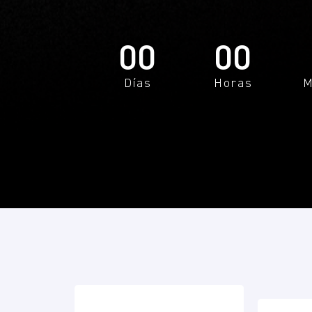
00
00
Días
Horas
M