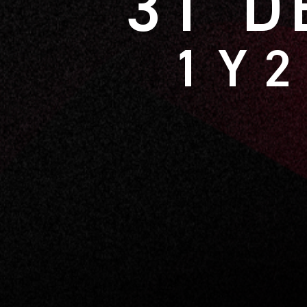
31 D
1 Y 