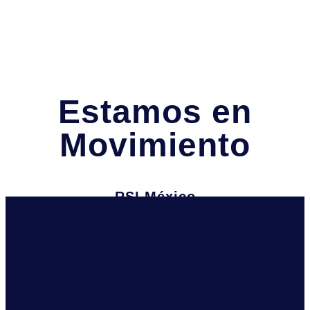
Estamos en
Movimiento
RSI México
Juan Manuel Salvatierra 1A,
Garita de Otay, Tijuana, B.C
Información
Teléfono: (664) 215-0679