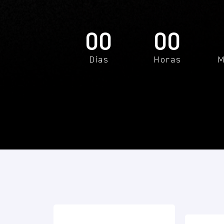
00
00
Días
Horas
M