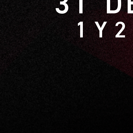
31 D
1 Y 