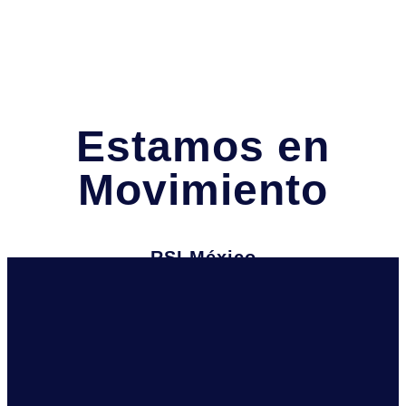
Estamos en
Movimiento
RSI México
Juan Manuel Salvatierra 1A,
Garita de Otay, Tijuana, B.C
Información
Teléfono: (664) 215-0679