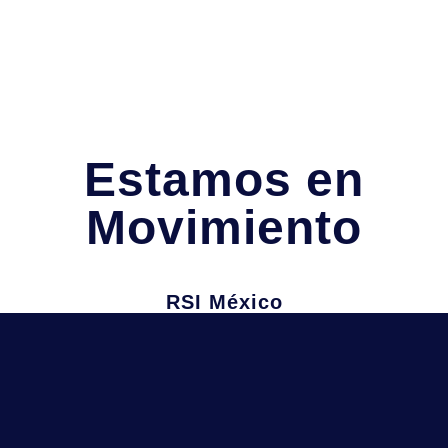
Estamos en
Movimiento
RSI México
Juan Manuel Salvatierra 1A,
Garita de Otay, Tijuana, B.C
Información
Teléfono: (664) 215-0679