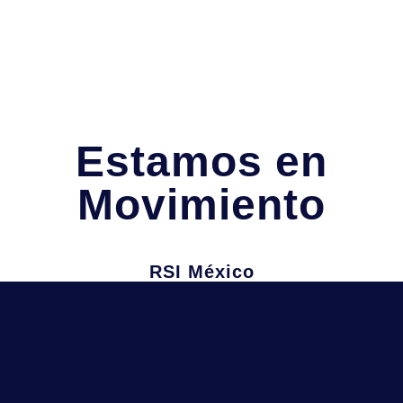
Estamos en
Movimiento
RSI México
Juan Manuel Salvatierra 1A,
Garita de Otay, Tijuana, B.C
Información
Teléfono: (664) 215-0679