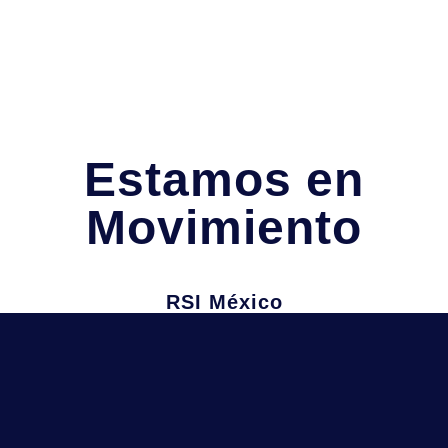
Estamos en
Movimiento
RSI México
Juan Manuel Salvatierra 1A,
Garita de Otay, Tijuana, B.C
Información
Teléfono: (664) 215-0679