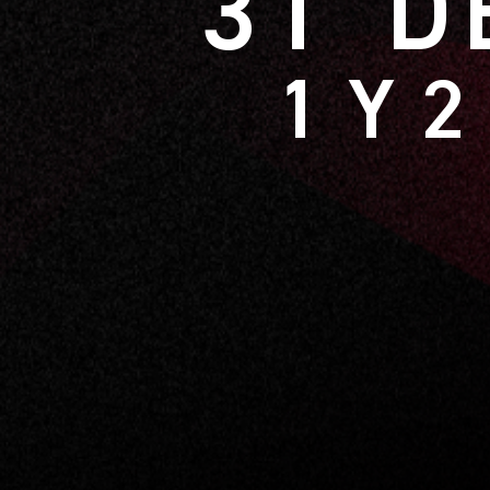
31 D
1 Y 