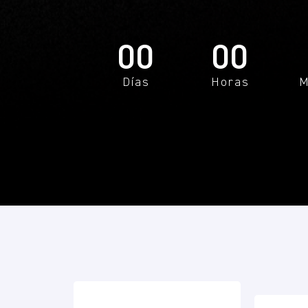
00
00
Días
Horas
M