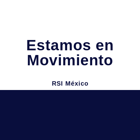
Estamos en
Movimiento
RSI México
Juan Manuel Salvatierra 1A,
Garita de Otay, Tijuana, B.C
Información
Teléfono: (664) 215-0679
WhatsApp: (664) 385-5722